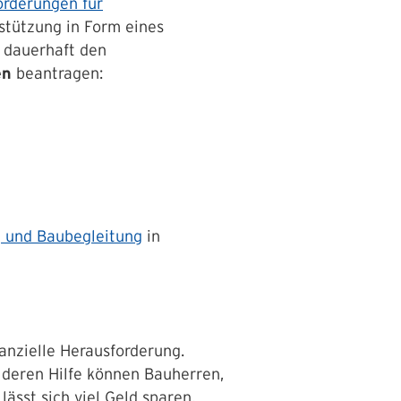
örderungen für
stützung in Form eines
 dauerhaft den
en
beantragen:
g und Baubegleitung
in
anzielle Herausforderung.
 deren Hilfe können Bauherren,
ässt sich viel Geld sparen.