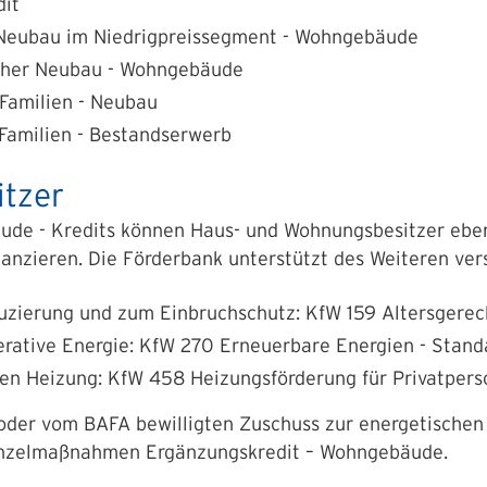
dit
eubau im Niedrigpreis­segment - Wohngebäude
cher
Neubau - Wohngebäude
Familien - Neubau
amilien - Bestandserwerb
itzer
de - Kredits
können Haus- und Wohnungsbesitzer eben
inanzieren. Die Förderbank unterstützt des Weiteren ve
uzierung und zum Einbruchschutz: KfW 159
Altersgerec
erative Energie: KfW 270 Erneuerbare Energien - Stand
en Heizung: KfW 458 Heizungsförderung für Privatper
 oder vom BAFA bewilligten Zuschuss zur energetischen
nzelmaßnahmen Ergänzungskredit – Wohngebäude.