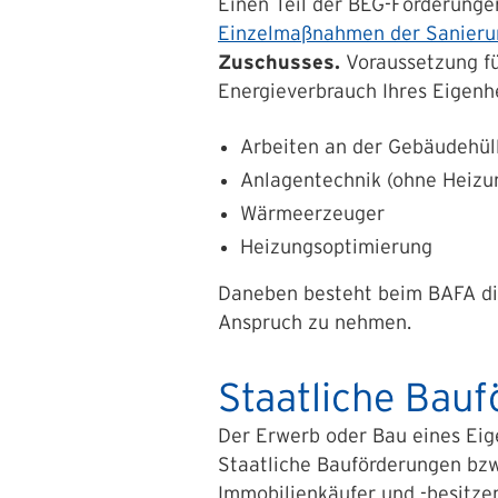
Einen Teil der
BEG-Förderunge
Einzelmaßnahmen der Sanieru
Zuschusses.
Voraussetzung fü
Energieverbrauch Ihres Eigen
Arbeiten an der Gebäudehül
Anlagentechnik (ohne Heizu
Wärmeerzeuger
Heizungsoptimierung
Daneben besteht beim BAFA di
Anspruch zu nehmen.
Staatliche Bau
Der Erwerb oder Bau eines Eig
Staatliche Bauförderungen bz
Immobilienkäufer und -besitze