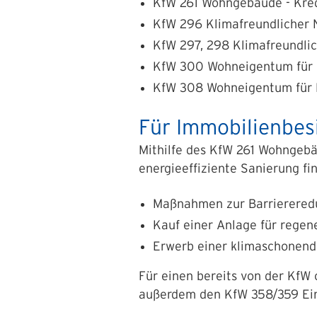
KfW 261 Wohngebäude - Kre
KfW 296
Klimafreundlicher
N
KfW 297, 298
Klimafreundli
KfW 300 Wohneigentum für 
KfW 308 Wohneigentum für F
Für Immobilienbes
Mithilfe des KfW 261
Wohngebäu
energieeffiziente Sanierung f
Maßnahmen zur Barrierered
Kauf einer Anlage für regen
Erwerb einer klimaschonend
Für einen bereits von der KfW
außerdem den KfW 358/359 Ei