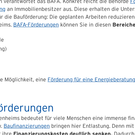
n
verantwortet das BAFA. Konkret reicht die Behörde
F
ng
an Immobilienbesitzer aus. Diese erhalten die Unter
r die Bauförderung: Die geplanten Arbeiten reduzieren
heims.
BAFA-Förderungen
können Sie in diesen
Bereich
le
ng)
e Möglichkeit, eine
Förderung für eine Energieberatun
förderungen
enheims bedeutet für viele Menschen eine immense fin
w.
Baufinanzierungen
bringen hier Entlastung. Denn mit
r ihre
Finanzierungskosten deutlich senken.
Dadurch l