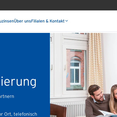
uzinsen
Über uns
Filialen & Kontakt
zierung
artnern
r Ort, telefonisch