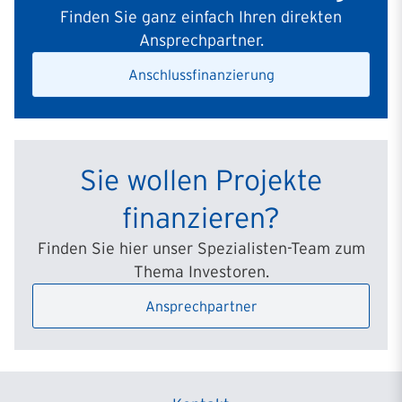
40479
Düsseldorf
Finden Sie ganz einfach Ihren direkten
Ansprechpartner.
Filiale Düsseldorf II
Elisabethstraße 16
Anschlussfinanzierung
40217
Düsseldorf
Filiale Eschborn
Ginnheimer Sr. 6
Sie wollen Projekte
65760
Eschborn
finanzieren?
Filiale Essen
Finden Sie hier unser Spezialisten-Team zum
Goethestraße 87
Thema Investoren.
45130
Essen
Ansprechpartner
Filiale Frankfurt
Gärtnerweg 4-8
60322
Frankfurt