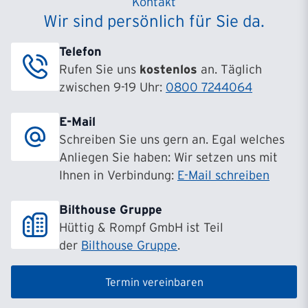
Kontakt
Wir sind persönlich für Sie da.
Filiale Hamburg
Barmbeker Straße 8
Telefon
22303
Hamburg
Rufen Sie uns
kostenlos
an. Täglich
zwischen 9-19 Uhr:
0800 7244064
Filiale Hanau
Maria-Montessori-Allee 10
E-Mail
63457
Hanau
Schreiben Sie uns gern an. Egal welches
Anliegen Sie haben: Wir setzen uns mit
Filiale Hannover
Ihnen in Verbindung:
E-Mail schreiben
Hildesheimer Str. 265-267
30519
Hannover
Bilthouse Gruppe
Hüttig & Rompf GmbH ist Teil
Filiale Köln
der
Bilthouse Gruppe
.
Subbelrather Straße 15a
50823
Köln
Termin vereinbaren