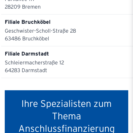
28209
Bremen
Filiale Bruchköbel
Geschwister-Scholl-Straße 28
63486
Bruchköbel
Filiale Darmstadt
Schleiermacherstraße 12
64283
Darmstadt
Filiale Dortmund
Hörder Burgstraße 9
Ihre Spezialisten zum
44263
Dortmund
Thema
Filiale Düsseldorf
Jägerhofstraße 19-20
Anschlussfinanzierung