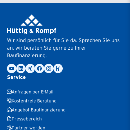
Filiale Leipzig
Kantstraße 2
04279
Leipzig
Filiale Lüneburg
Wir sind persönlich für Sie da. Sprechen Sie uns
Auf dem Meere 9
an, wir beraten Sie gerne zu Ihrer
21335
Lüneburg
Baufinanzierung.
Filiale Mainz
Badergasse 3
Service
55116
Mainz
Anfragen per E-Mail
Filiale Mannheim
Kostenfreie Beratung
Hermsheimer Straße 3
Angebot Baufinanzierung
68163
Mannheim
Pressebereich
Partner werden
Filiale Mönchengladbach