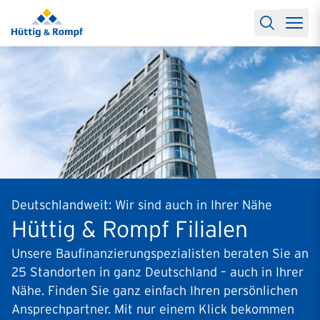
Baufinanzierung
Lexikon Baufinanzierung
FAQs Baufinanzieru
Rechner
Baufinanzierungsrechner
Anschlussfinanzierung Rec
Filialen & Kontakt
Kontakt
Partnerschaft
Partner werden
Erfolgreiche Partnerschaften
Reports
Käuferprofile 2026
10 Jahre Städtevergleich
Sentiment
Charts & Rechner
Aktuelle Bauzinsen
Einbindung Finanzierung
News & Events
Updates erhalten
Alle Termine
Über uns
Ihre Ansprechpartner
Deutschlandweit: Wir sind auch in Ihrer Nähe
Hüttig & Rompf Filialen
Unsere Baufinanzierungspezialisten beraten Sie an
25 Standorten in ganz Deutschland – auch in Ihrer
Nähe. Finden Sie ganz einfach Ihren persönlichen
Ansprechpartner. Mit nur einem Klick bekommen