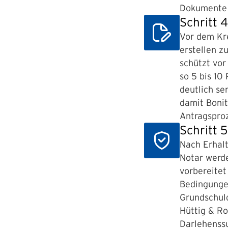
Dokumente v
Schritt 
Vor dem Kre
erstellen z
schützt vor
so 5 bis 10
deutlich se
damit Boni
Antragsproz
Schritt 
Nach Erhalt
Notar werde
vorbereitet
Bedingungen
Grundschuld
Hüttig & Ro
Darlehenssu