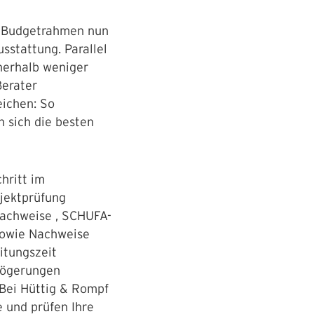
hr Budgetrahmen nun
sstattung. Parallel
nnerhalb weniger
Berater
eichen: So
 sich die besten
hritt im
bjektprüfung
achweise , SCHUFA-
sowie Nachweise
itungszeit
zögerungen
 Bei Hüttig & Rompf
e und prüfen Ihre