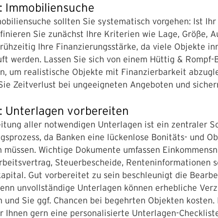
2: Immobiliensuche
obiliensuche sollten Sie systematisch vorgehen: Ist I
finieren Sie zunächst Ihre Kriterien wie Lage, Größe, Au
frühzeitig Ihre Finanzierungsstärke, da viele Objekte i
ft werden. Lassen Sie sich von einem Hüttig & Rompf-
n, um realistische Objekte mit Finanzierbarkeit abzugl
ie Zeitverlust bei ungeeigneten Angeboten und sichern
3: Unterlagen vorbereiten
itung aller notwendigen Unterlagen ist ein zentraler Sc
gsprozess, da Banken eine lückenlose Bonitäts- und O
n müssen. Wichtige Dokumente umfassen Einkommensn
rbeitsvertrag, Steuerbescheide, Renteninformationen 
apital. Gut vorbereitet zu sein beschleunigt die Bearbe
denn unvollständige Unterlagen können erhebliche Ver
 und Sie ggf. Chancen bei begehrten Objekten kosten.
ir Ihnen gern eine personalisierte Unterlagen-Checklist