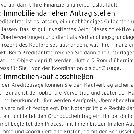
orab, damit Ihre Finanzierung reibungslos läuft.
4: Immobiliendarlehen Antrag stellen
ditantrag ist es ratsam, ein unabhängiges Gutachten ü
u lassen. Das ist gut investiertes Geld: Dieses objektiv
 Überbewertungen und dient als Verhandlungsgrundlage
 Prozent des Kaufpreises aushandeln, was Ihre Finanzi
nkt. Beim Kreditantrag reichen Sie dann alle Unterlagen
tät und Objekt geprüft werden. Hüttig & Rompf übern
ess für Sie – von der Koordination bis zur Zusage.
5: Immobilienkauf abschließen
 der Kreditzusage können Sie den Kaufvertrag sicher 
n zunächst der optionale Vorvertrag und später der H
 und beurkundet. Hier werden Kaufpreis, Übergabedatu
 verbindlich festgelegt. Der Notar prüft die Rechtsklarh
 ein und leitet den Grundbucheintrag ein. Ihr persönli
mpf begleitet den Prozess mit Ihnen bis zur finalen Au
mme und koordiniert alle Fristen, damit der Schlüsse