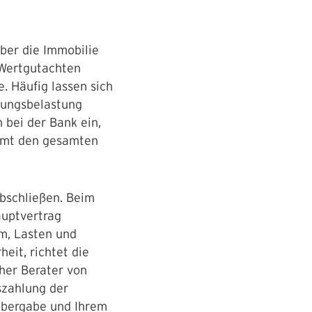
ber die Immobilie
e Wertgutachten
. Häufig lassen sich
erungsbelastung
 bei der Bank ein,
immt den gesamten
abschließen. Beim
auptvertrag
m, Lasten und
eit, richtet die
cher Berater von
szahlung der
lübergabe und Ihrem