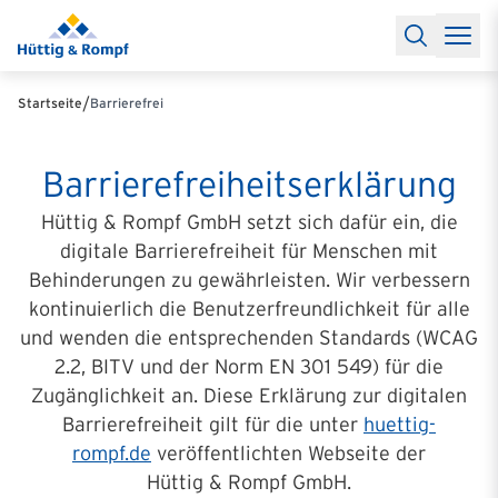
Baufinanzierung
Lexikon Baufinanzierung
FAQs Baufinanzieru
Rechner
Baufinanzierungsrechner
Anschlussfinanzierung Rec
Filialen & Kontakt
Kontakt
Partnerschaft
Partner werden
Erfolgreiche Partnerschaften
/
Startseite
Barrierefrei
Reports
Käuferprofile 2026
10 Jahre Städtevergleich
Sentiment
Charts & Rechner
Aktuelle Bauzinsen
Einbindung Finanzierung
News & Events
Updates erhalten
Alle Termine
Barrierefreiheitserklärung
Über uns
Ihre Ansprechpartner
Hüttig & Rompf GmbH setzt sich dafür ein, die
digitale Barrierefreiheit für Menschen mit
Behinderungen zu gewährleisten. Wir verbessern
kontinuierlich die Benutzerfreundlichkeit für alle
und wenden die entsprechenden Standards (WCAG
2.2, BITV und der Norm EN 301 549) für die
Zugänglichkeit an. Diese Erklärung zur digitalen
Barrierefreiheit gilt für die unter
huettig-
rompf.de
veröffentlichten Webseite der
Hüttig & Rompf GmbH.