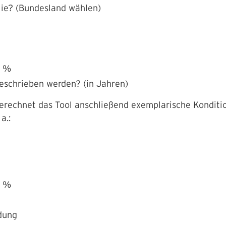
lie?
(Bundesland wählen)
n %
geschrieben werden? (in Jahren)
erechnet das Tool anschließend exemplarische Konditio
a.:
n %
dung