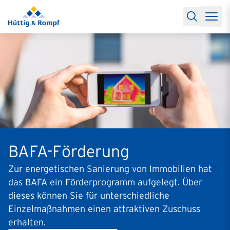
Baufinanzierung
Lexikon Baufinanzierung
FAQs Baufinanzieru
Rechner
Baufinanzierungsrechner
Anschlussfinanzierung Rec
Filialen & Kontakt
Kontakt
Partnerschaft
Partner werden
Erfolgreiche Partnerschaften
Reports
Käuferprofile 2026
10 Jahre Städtevergleich
Sentiment
Charts & Rechner
Aktuelle Bauzinsen
Einbindung Finanzierung
News & Events
Updates erhalten
Alle Termine
Über uns
Ihre Ansprechpartner
BAFA-Förderung
Zur energetischen Sanierung von Immobilien hat
das BAFA ein Förderprogramm aufgelegt. Über
dieses können Sie für unterschiedliche
Einzelmaßnahmen einen attraktiven Zuschuss
erhalten.