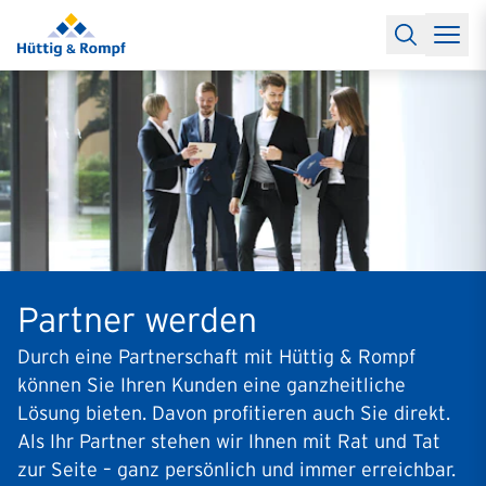
Baufinanzierung
Lexikon Baufinanzierung
FAQs Baufinanzieru
Rechner
Baufinanzierungsrechner
Anschlussfinanzierung Rec
Filialen & Kontakt
Kontakt
Partnerschaft
Partner werden
Erfolgreiche Partnerschaften
Reports
Käuferprofile 2026
10 Jahre Städtevergleich
Sentiment
Charts & Rechner
Aktuelle Bauzinsen
Einbindung Finanzierung
News & Events
Updates erhalten
Alle Termine
Über uns
Ihre Ansprechpartner
Partner werden
Durch eine Partnerschaft mit Hüttig & Rompf
können Sie Ihren Kunden eine ganzheitliche
Lösung bieten. Davon
profitieren auch Sie direkt.
Als Ihr Partner stehen wir Ihnen mit Rat und Tat
zur Seite – ganz persönlich und immer erreichbar.