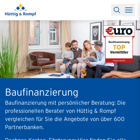
Baufinanzierung
Lexikon Baufinanzierung
FAQs Baufinanzieru
Rechner
Baufinanzierungsrechner
Anschlussfinanzierung Rec
Filialen & Kontakt
Kontakt
Partnerschaft
Partner werden
Erfolgreiche Partnerschaften
Reports
Käuferprofile 2026
10 Jahre Städtevergleich
Sentiment
Charts & Rechner
Aktuelle Bauzinsen
Einbindung Finanzierung
News & Events
Updates erhalten
Alle Termine
Über uns
Ihre Ansprechpartner
Baufinanzierung
Baufinanzierung mit persönlicher Beratung: Die
professionellen Berater von Hüttig & Rompf
vergleichen für Sie die Angebote von über 600
Partnerbanken.