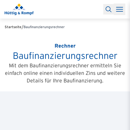
Baufinanzierung
Lexikon Baufinanzierung
FAQs Baufinanzieru
Rechner
Baufinanzierungsrechner
Anschlussfinanzierung Rec
Filialen & Kontakt
Kontakt
Partnerschaft
Partner werden
Erfolgreiche Partnerschaften
/
Startseite
Baufinanzierungsrechner
Reports
Käuferprofile 2026
10 Jahre Städtevergleich
Sentiment
Charts & Rechner
Aktuelle Bauzinsen
Einbindung Finanzierung
News & Events
Updates erhalten
Alle Termine
Rechner
Über uns
Ihre Ansprechpartner
Baufinanzierungsrechner
Mit dem
Baufinanzierungsrechner ermitteln Sie
einfach online einen individuellen Zins und weitere
Details für Ihre Baufinanzierung.