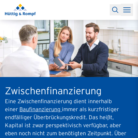
Baufinanzierung
Lexikon Baufinanzierung
FAQs Baufinanzieru
Rechner
Baufinanzierungsrechner
Anschlussfinanzierung Rec
Filialen & Kontakt
Kontakt
Partnerschaft
Partner werden
Erfolgreiche Partnerschaften
Reports
Käuferprofile 2026
10 Jahre Städtevergleich
Sentiment
Charts & Rechner
Aktuelle Bauzinsen
Einbindung Finanzierung
News & Events
Updates erhalten
Alle Termine
Über uns
Ihre Ansprechpartner
Zwischenfinanzierung
Eine Zwischenfinanzierung dient innerhalb
einer
Baufinanzierung
immer als kurzfristiger
endfälliger Überbrückungskredit. Das heißt,
Kapital ist zwar perspektivisch verfügbar, aber
eben noch nicht zum benötigten Zeitpunkt. Über