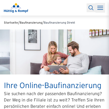
Baufinanzierung
Lexikon Baufinanzierung
FAQs Baufinanzieru
Rechner
Baufinanzierungsrechner
Anschlussfinanzierung Rec
Filialen & Kontakt
Kontakt
Partnerschaft
Partner werden
Erfolgreiche Partnerschaften
/
/
Startseite
Baufinanzierung
Baufinanzierung Direkt
Reports
Käuferprofile 2026
10 Jahre Städtevergleich
Sentiment
Charts & Rechner
Aktuelle Bauzinsen
Einbindung Finanzierung
News & Events
Updates erhalten
Alle Termine
Über uns
Ihre Ansprechpartner
Ihre Online-Baufinanzierung
Sie suchen nach der passenden Baufinanzierung?
Der Weg in die Filiale ist zu weit? Treffen Sie Ihren
persönlichen Berater einfach online! Und erleben