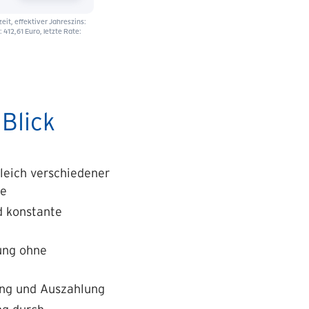
 Blick
gleich verschiedener
te
d konstante
lung ohne
ung und Auszahlung