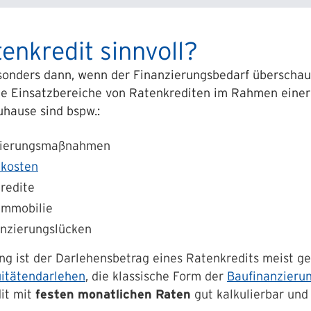
tenkredit sinnvoll?
sonders dann, wenn der Finanzierungsbedarf überschauba
he Einsatzbereiche von Ratenkrediten im Rahmen einer
hause sind bspw.:
ovierungsmaßnahmen
kosten
redite
Immobilie
anzierungslücken
ng ist der Darlehensbetrag eines Ratenkredits meist g
itätendarlehen
, die klassische Form der
Baufinanzieru
dit mit
festen monatlichen Raten
gut kalkulierbar und 