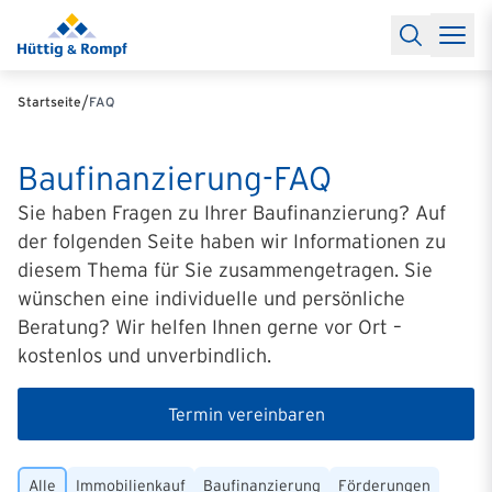
Baufinanzierung
Lexikon Baufinanzierung
FAQs Baufinanzieru
Rechner
Baufinanzierungsrechner
Anschlussfinanzierung Rec
Filialen & Kontakt
Kontakt
Partnerschaft
Partner werden
Erfolgreiche Partnerschaften
/
Startseite
FAQ
Reports
Käuferprofile 2026
10 Jahre Städtevergleich
Sentiment
Charts & Rechner
Aktuelle Bauzinsen
Einbindung Finanzierung
News & Events
Baufinanzierung-FAQ
Updates erhalten
Alle Termine
Über uns
Ihre Ansprechpartner
Sie haben Fragen zu Ihrer Baufinanzierung? Auf
der folgenden Seite haben wir Informationen zu
diesem Thema für Sie zusammengetragen. Sie
wünschen eine individuelle und persönliche
Beratung? Wir helfen Ihnen gerne vor Ort –
kostenlos und unverbindlich.
Termin vereinbaren
Alle
Immobilienkauf
Baufinanzierung
Förderungen