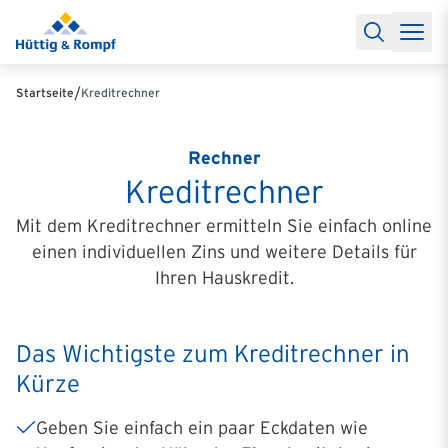
Baufinanzierung
Lexikon Baufinanzierung
FAQs Baufinanzieru
Rechner
Baufinanzierungsrechner
Anschlussfinanzierung Rec
Filialen & Kontakt
Kontakt
Partnerschaft
Partner werden
Erfolgreiche Partnerschaften
/
Startseite
Kreditrechner
Reports
Käuferprofile 2026
10 Jahre Städtevergleich
Sentiment
Charts & Rechner
Aktuelle Bauzinsen
Einbindung Finanzierung
News & Events
Updates erhalten
Alle Termine
Rechner
Über uns
Ihre Ansprechpartner
Kreditrechner
Mit dem
Kreditrechner ermitteln Sie einfach online
einen individuellen Zins und weitere Details für
Ihren Hauskredit.
Das Wichtigste zum Kreditrechner in
Kürze
Geben Sie einfach ein paar Eckdaten wie