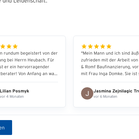
 und Leidenschaft.
in rundum begeistert von der
"
Mein Mann und ich sind äuß
ung bei Herrn Heubach. Für
zufrieden mit der Arbeit von
st er ein hervorragender
& Romf Baufinanzierung, vo
zberater! Von Anfang an war
mit Frau Inga Domke. Sie ist
sehr kompetent, ehrlich,
engagiert, zuverlässig, freun
arent und absolut
und hilfsbereit. Besonders
Lilian Posmyk
Jasmina Zejnilagic T
ässig. Individuelle Wünsche
beeindruckt hat uns ihre
vor 4 Monaten
vor 6 Monaten
 berücksichtigt und auf
Schnelligkeit – wir haben ein
abgestimmt. Herr Heubach
passendes Angebot bereits 
ch jederzeit viel Zeit
nur wenigen Stunden erhalte
men, um komplexe Themen
Frau Domke hat uns viele we
en
rlich und verständlich zu
Tipps gegeben und war jeder
en. Er hat in jeder Hinsicht in
für unsere Fragen erreichbar