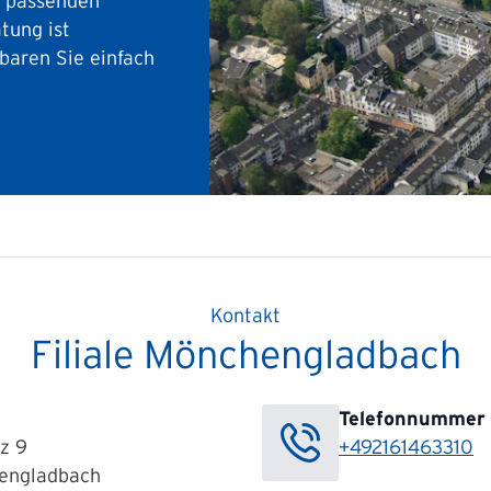
r passenden
tung ist
baren Sie einfach
Kontakt
Filiale Mönchengladbach
Telefonnummer
z 9
+492161463310
engladbach