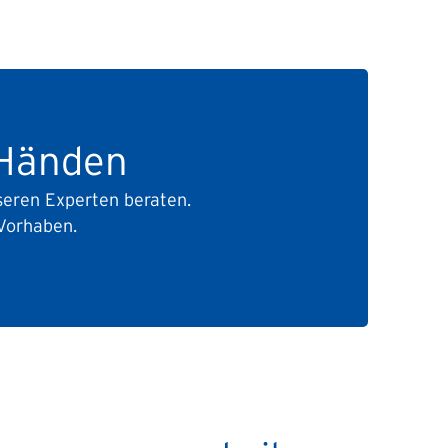
sie
rt.
r
 Händen
nseren Experten beraten.
 Vorhaben.