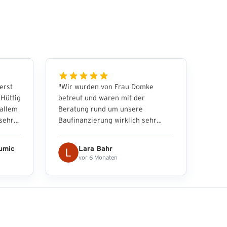
erst
"
Wir wurden von Frau Domke
 Hüttig
betreut und waren mit der
rallem
Beratung rund um unsere
 sehr
Baufinanzierung wirklich sehr
dlich
zufrieden. Alles lief schnell,
zuverlässig und vor allem sehr
rumic
Lara Bahr
professionell ab. Wir haben uns
vor 6 Monaten
jederzeit gut aufgehoben und
nach
bestens beraten gefühlt. Vielen
n.
Dank für die tolle Unterstützung –
rtvolle
wir können die Zusammenarbeit
zeit
nur weiterempfehlen!
"
. Mit