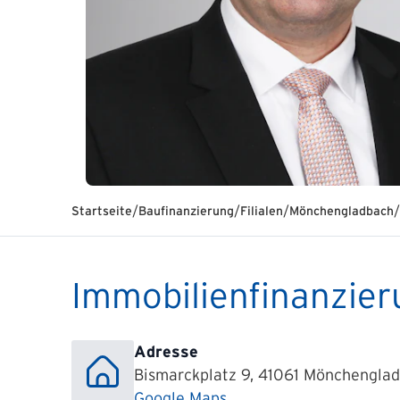
/
/
/
/
Startseite
Baufinanzierung
Filialen
Mönchengladbach
Immobilienfinanzie
Adresse
Bismarckplatz 9, 41061 Mönchengla
Google Maps