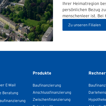
Ihrer Heimatregion be
persönlichen Bezug zu 
menschenleer ist. Bei
Zu unseren Filialen
Produkte
Rechner
er E-Mail
Baufinanzierung
Baufinanz
Anschlussfinanzierung
Darlehen
e Beratung
Zwischenfinanzierung
Hypothek
aufinanzierung