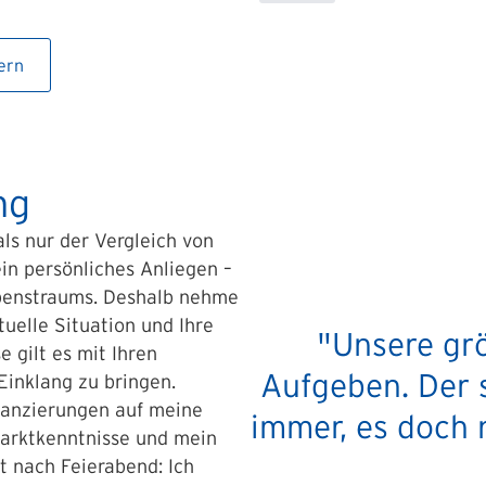
ern
ng
als nur der Vergleich von
ein persönliches Anliegen –
Lebenstraums. Deshalb nehme
ktuelle Situation und Ihre
"Unsere gr
 gilt es mit Ihren
Aufgeben. Der 
inklang zu bringen.
inanzierungen auf meine
immer, es doch 
Marktkenntnisse und mein
 nach Feierabend: Ich