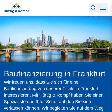
Baufinanzierung
Lexikon Baufinanzierung
FAQs Baufinanzierun
Rechner
Baufinanzierungsrechner
Anschlussfinanzierung Rech
Filialen & Kontakt
Kontakt
Partnerschaft
Partner werden
Erfolgreiche Partnerschaften
Reports
Käuferprofile 2026
10 Jahre Städtevergleich
Sentiment I
Charts & Rechner
Aktuelle Bauzinsen
Einbindung Finanzierung
News & Events
Updates erhalten
Alle Termine
Über uns
Ihre Ansprechpartner
Baufinanzierung in Frankfurt
Wir freuen uns, dass Sie sich für eine
Baufinanzierung von unserer Filiale in Frankfurt
interessieren. Mit Hüttig & Rompf haben Sie einen
Spezialisten an Ihrer Seite, auf den Sie sich
verlassen können. Wir begleiten Sie auf dem Weg