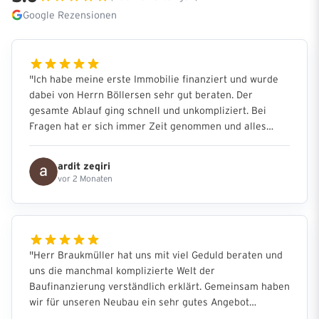
Google Rezensionen
"
Ich habe meine erste Immobilie finanziert und wurde
dabei von Herrn Böllersen sehr gut beraten. Der
gesamte Ablauf ging schnell und unkompliziert. Bei
Fragen hat er sich immer Zeit genommen und alles
verständlich erklärt. Ich habe mich während des ganzen
Prozesses sehr gut aufgehoben gefühlt. Insgesamt war
ardit zeqiri
es eine sehr positive Erfahrung und ich kann Hüttig &
vor 2 Monaten
Rompf auf jeden Fall weiterempfehlen.
"
"
Herr Braukmüller hat uns mit viel Geduld beraten und
uns die manchmal komplizierte Welt der
Baufinanzierung verständlich erklärt. Gemeinsam haben
wir für unseren Neubau ein sehr gutes Angebot
erarbeitet. Wir sind mit der Beratungsleistung rundum