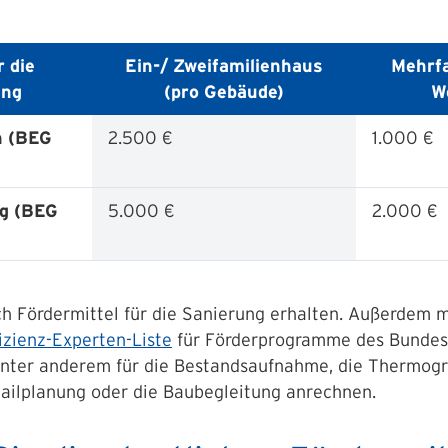
 die
Ein-/ Zweifamilienhaus
Mehrfa
ung
(pro Gebäude)
W
 (BEG
2.500 €
1.000 €
g (BEG
5.000 €
2.000 €
ch Fördermittel für die Sanierung erhalten. Außerdem 
izienz-Experten-Liste
für Förderprogramme des Bundes b
nter anderem für die Bestandsaufnahme, die Thermogra
tailplanung oder die Baubegleitung anrechnen.