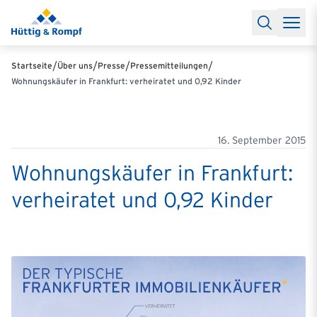
Baufinanzierung
Lexikon Baufinanzierung
FAQs Baufinanzieru
Rechner
Baufinanzierungsrechner
Anschlussfinanzierung Rec
Filialen & Kontakt
Kontakt
Partnerschaft
Partner werden
Erfolgreiche Partnerschaften
/
/
/
/
Startseite
Über uns
Presse
Pressemitteilungen
Reports
Käuferprofile 2026
10 Jahre Städtevergleich
Sentiment
Wohnungskäufer in Frankfurt: verheiratet und 0,92 Kinder
Charts & Rechner
Aktuelle Bauzinsen
Einbindung Finanzierung
News & Events
Updates erhalten
Alle Termine
Über uns
Ihre Ansprechpartner
16. September 2015
Wohnungskäufer in Frankfurt:
verheiratet und 0,92 Kinder