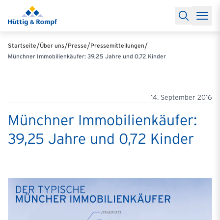
Baufinanzierung
Lexikon Baufinanzierung
FAQs Baufinanzieru
Rechner
Baufinanzierungsrechner
Anschlussfinanzierung Rec
Filialen & Kontakt
Kontakt
Partnerschaft
Partner werden
Erfolgreiche Partnerschaften
/
/
/
/
Startseite
Über uns
Presse
Pressemitteilungen
Reports
Käuferprofile 2026
10 Jahre Städtevergleich
Sentiment
Münchner Immobilienkäufer: 39,25 Jahre und 0,72 Kinder
Charts & Rechner
Aktuelle Bauzinsen
Einbindung Finanzierung
News & Events
Updates erhalten
Alle Termine
Über uns
Ihre Ansprechpartner
14. September 2016
Münchner Immobilienkäufer:
39,25 Jahre und 0,72 Kinder