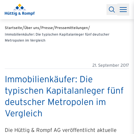
Baufinanzierung
Lexikon Baufinanzierung
FAQs Baufinanzieru
Rechner
Baufinanzierungsrechner
Anschlussfinanzierung Rec
Filialen & Kontakt
Kontakt
Partnerschaft
Partner werden
Erfolgreiche Partnerschaften
/
/
/
/
Startseite
Über uns
Presse
Pressemitteilungen
Reports
Käuferprofile 2026
10 Jahre Städtevergleich
Sentiment
Immobilienkäufer: Die typischen Kapitalanleger fünf deutscher
Charts & Rechner
Aktuelle Bauzinsen
Einbindung Finanzierung
Metropolen im Vergleich
News & Events
Updates erhalten
Alle Termine
Über uns
Ihre Ansprechpartner
21. September 2017
Immobilienkäufer: Die
typischen Kapitalanleger fünf
deutscher Metropolen im
Vergleich
Die Hüttig & Rompf AG veröffentlicht aktuelle