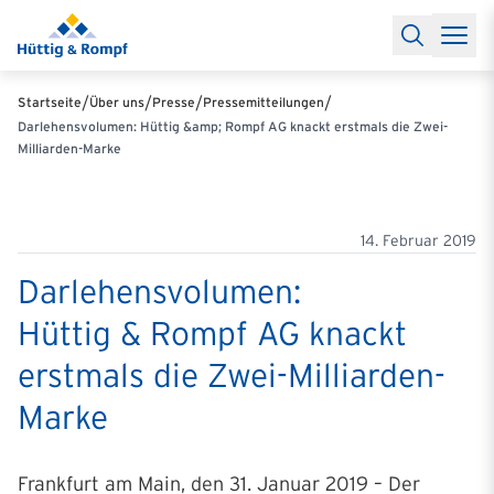
Baufinanzierung
Lexikon Baufinanzierung
FAQs Baufinanzieru
Rechner
Baufinanzierungsrechner
Anschlussfinanzierung Rec
Filialen & Kontakt
Kontakt
Partnerschaft
Partner werden
Erfolgreiche Partnerschaften
/
/
/
/
Startseite
Über uns
Presse
Pressemitteilungen
Reports
Käuferprofile 2026
10 Jahre Städtevergleich
Sentiment
Darlehensvolumen: Hüttig &amp; Rompf AG knackt erstmals die Zwei-
Charts & Rechner
Aktuelle Bauzinsen
Einbindung Finanzierung
Milliarden-Marke
News & Events
Updates erhalten
Alle Termine
Über uns
Ihre Ansprechpartner
14. Februar 2019
Darlehensvolumen:
Hüttig & Rompf AG knackt
erstmals die Zwei-Milliarden-
Marke
Frankfurt am Main, den 31. Januar 2019 – Der