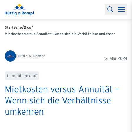
Baufinanzierung
Lexikon Baufinanzierung
FAQs Baufinanzieru
Rechner
Baufinanzierungsrechner
Anschlussfinanzierung Rec
Filialen & Kontakt
Kontakt
Partnerschaft
Partner werden
Erfolgreiche Partnerschaften
/
/
Startseite
Blog
Reports
Käuferprofile 2026
10 Jahre Städtevergleich
Sentiment
Mietkosten versus Annuität – Wenn sich die Verhältnisse umkehren
Charts & Rechner
Aktuelle Bauzinsen
Einbindung Finanzierung
News & Events
Updates erhalten
Alle Termine
Über uns
Ihre Ansprechpartner
Hüttig & Rompf
13. Mai 2024
Immobilienkauf
Mietkosten versus Annuität –
Wenn sich die Verhältnisse
umkehren