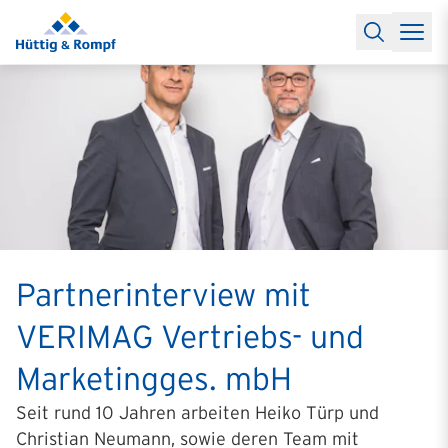
Baufinanzierung
Lexikon Baufinanzierung
FAQs Baufinanzieru
Rechner
Baufinanzierungsrechner
Anschlussfinanzierung Rec
Filialen & Kontakt
Kontakt
Partnerschaft
Partner werden
Erfolgreiche Partnerschaften
Reports
Käuferprofile 2026
10 Jahre Städtevergleich
Sentiment
Charts & Rechner
Aktuelle Bauzinsen
Einbindung Finanzierung
News & Events
Updates erhalten
Alle Termine
Über uns
Ihre Ansprechpartner
Partnerinterview mit
VERIMAG Vertriebs- und
Marketingges. mbH
Seit rund 10 Jahren arbeiten
Heiko Türp und
Christian Neumann, sowie
deren Team mit