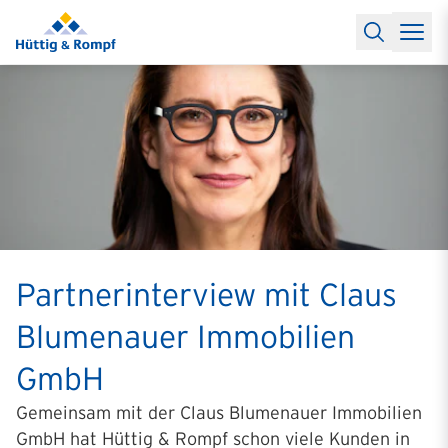
Baufinanzierung
Lexikon Baufinanzierung
FAQs Baufinanzieru
Rechner
Baufinanzierungsrechner
Anschlussfinanzierung Rec
Filialen & Kontakt
Kontakt
Partnerschaft
Partner werden
Erfolgreiche Partnerschaften
Reports
Käuferprofile 2026
10 Jahre Städtevergleich
Sentiment
Charts & Rechner
Aktuelle Bauzinsen
Einbindung Finanzierung
News & Events
Updates erhalten
Alle Termine
Über uns
Ihre Ansprechpartner
Partnerinterview mit Claus
Blumenauer Immobilien
GmbH
Gemeinsam mit der Claus Blumenauer Immobilien
GmbH hat Hüttig & Rompf schon viele Kunden in