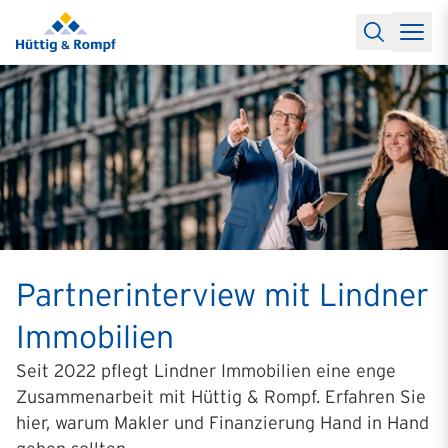
Baufinanzierung
Lexikon Baufinanzierung
FAQs Baufinanzieru
Rechner
Baufinanzierungsrechner
Anschlussfinanzierung Rec
Filialen & Kontakt
Kontakt
Partnerschaft
Partner werden
Erfolgreiche Partnerschaften
Reports
Käuferprofile 2026
10 Jahre Städtevergleich
Sentiment
Charts & Rechner
Aktuelle Bauzinsen
Einbindung Finanzierung
News & Events
Updates erhalten
Alle Termine
Über uns
Ihre Ansprechpartner
Partnerinterview mit Lindner
Immobilien
Seit 2022 pflegt Lindner Immobilien eine enge
Zusammenarbeit mit Hüttig & Rompf. Erfahren Sie
hier, warum Makler und Finanzierung Hand in Hand