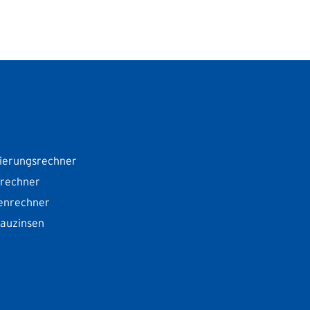
ierungsrechner
srechner
enrechner
Bauzinsen