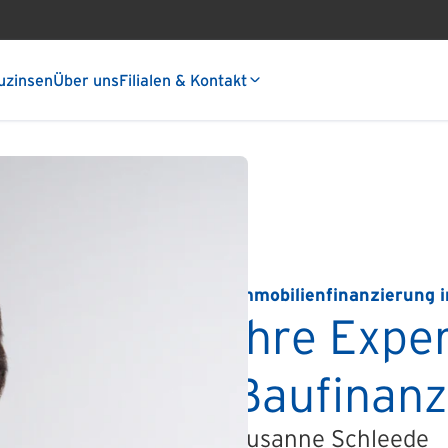
uzinsen
Über uns
Filialen & Kontakt
Immobilienfinanzierung i
Ihre Exper
Baufinanz
Susanne Schleede