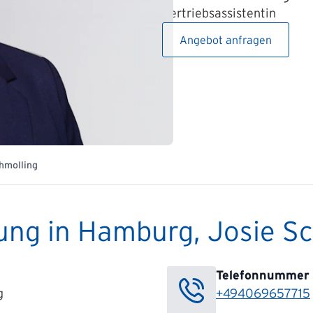
Vertriebsassistentin
Angebot anfragen
hmolling
ung in Hamburg, Josie S
Telefonnummer
g
+494069657715