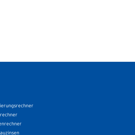
ierungsrechner
srechner
enrechner
Bauzinsen