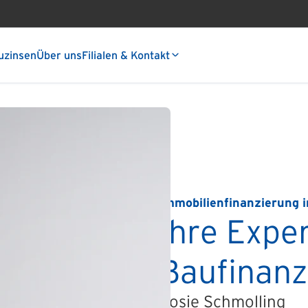
uzinsen
Über uns
Filialen & Kontakt
Immobilienfinanzierung 
Ihre Exper
Baufinanz
Josie Schmolling