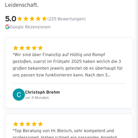
Leidenschaft.
5.0
(
225
Bewertungen)
Google Rezensionen
"
Wir sind über Finanztip auf Hüttig und Rompf
gestoßen, zuerst im Frühjahr 2025 haben wir/ich die 3
großen bekannten jeweils getestet ob es überhaupt für
uns passen bzw funktionieren kann. Nach den 3
Terminen war mir klar das es Hüttig und Rompf sein
wird. Durch die durchgängig guten Bewertungen von Hr.
Christoph Brehm
Bleisch haben wir uns für ihn entschieden. Das
vor 4 Monaten
persönliche kennenlernen und das große Erstgespräch
war dann im September 25 auch meine Partnerin war
hin und weg von Hr. Bleisch seine offene und
sympathische Art. Er nahm ihr die Angst was zu
vergessen und nahm sich sehr viel Zeit um unseren
"
Top Beratung von Hr. Bleisch, sehr kompetent und
offenen Fragen zu erklären - jederzeit zu erreichen und
professionell. Haben schnell ein passendes Angebot