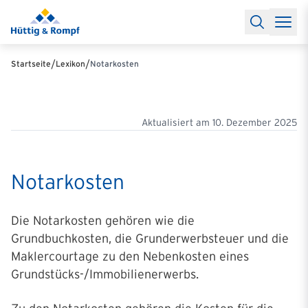
Baufinanzierung
Lexikon Baufinanzierung
FAQs Baufinanzieru
Rechner
Baufinanzierungsrechner
Anschlussfinanzierung Rec
Filialen & Kontakt
Kontakt
Partnerschaft
Partner werden
Erfolgreiche Partnerschaften
/
/
Startseite
Lexikon
Notarkosten
Reports
Käuferprofile 2026
10 Jahre Städtevergleich
Sentiment
Charts & Rechner
Aktuelle Bauzinsen
Einbindung Finanzierung
News & Events
Updates erhalten
Alle Termine
Über uns
Ihre Ansprechpartner
Aktualisiert am
10. Dezember 2025
Notarkosten
Die Notarkosten gehören wie die
Grundbuchkosten, die Grunderwerbsteuer und die
Maklercourtage zu den Nebenkosten eines
Grundstücks-/Immobilienerwerbs.