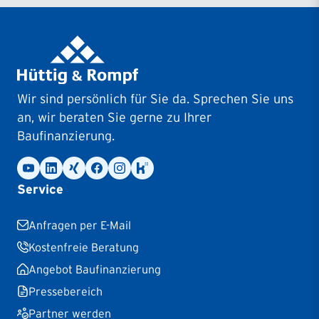
Filiale Leipzig
Kantstraße 2
04279
Leipzig
Filiale Lüneburg
Wir sind persönlich für Sie da. Sprechen Sie uns
Auf dem Meere 9
an, wir beraten Sie gerne zu Ihrer
21335
Lüneburg
Baufinanzierung.
Filiale Mainz
Badergasse 3
Service
55116
Mainz
Anfragen per E-Mail
Filiale Mannheim
Kostenfreie Beratung
Hermsheimer Straße 3
Angebot Baufinanzierung
68163
Mannheim
Pressebereich
Partner werden
Filiale Mönchengladbach