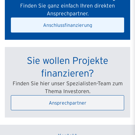
40479
Düsseldorf
Finden Sie ganz einfach Ihren direkten
Ansprechpartner.
Filiale Düsseldorf II
Elisabethstraße 16
Anschlussfinanzierung
40217
Düsseldorf
Filiale Eschborn
Ginnheimer Sr. 6
Sie wollen Projekte
65760
Eschborn
finanzieren?
Filiale Essen
Finden Sie hier unser Spezialisten-Team zum
Goethestraße 87
Thema Investoren.
45130
Essen
Ansprechpartner
Filiale Frankfurt
Gärtnerweg 4-8
60322
Frankfurt