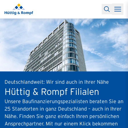
Baufinanzierung
Lexikon Baufinanzierung
FAQs Baufinanzieru
Rechner
Baufinanzierungsrechner
Anschlussfinanzierung Rec
Filialen & Kontakt
Kontakt
Partnerschaft
Partner werden
Erfolgreiche Partnerschaften
Reports
Käuferprofile 2026
10 Jahre Städtevergleich
Sentiment
Charts & Rechner
Aktuelle Bauzinsen
Einbindung Finanzierung
News & Events
Updates erhalten
Alle Termine
Über uns
Ihre Ansprechpartner
Deutschlandweit: Wir sind auch in Ihrer Nähe
Hüttig & Rompf Filialen
Unsere Baufinanzierungspezialisten beraten Sie an
25 Standorten in ganz Deutschland – auch in Ihrer
Nähe. Finden Sie ganz einfach Ihren persönlichen
Ansprechpartner. Mit nur einem Klick bekommen