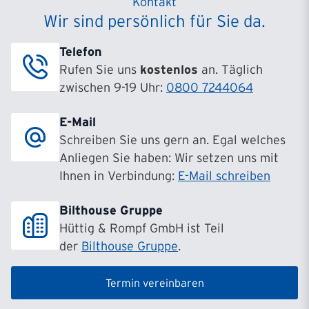
Kontakt
Wir sind persönlich für Sie da.
Filiale Hamburg
Barmbeker Straße 8
Telefon
22303
Hamburg
Rufen Sie uns
kostenlos
an. Täglich
zwischen 9-19 Uhr:
0800 7244064
Filiale Hanau
Maria-Montessori-Allee 10
E-Mail
63457
Hanau
Schreiben Sie uns gern an. Egal welches
Anliegen Sie haben: Wir setzen uns mit
Filiale Hannover
Ihnen in Verbindung:
E-Mail schreiben
Hildesheimer Str. 265-267
30519
Hannover
Bilthouse Gruppe
Hüttig & Rompf GmbH ist Teil
Filiale Köln
der
Bilthouse Gruppe
.
Subbelrather Straße 15a
50823
Köln
Termin vereinbaren