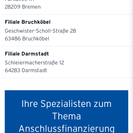
28209
Bremen
Filiale Bruchköbel
Geschwister-Scholl-Straße 28
63486
Bruchköbel
Filiale Darmstadt
Schleiermacherstraße 12
64283
Darmstadt
Filiale Dortmund
Hörder Burgstraße 9
Ihre Spezialisten zum
44263
Dortmund
Thema
Filiale Düsseldorf
Jägerhofstraße 19-20
Anschlussfinanzierung