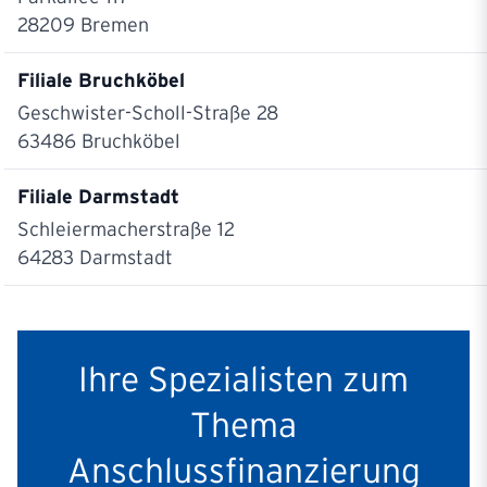
28209
Bremen
Filiale Bruchköbel
Geschwister-Scholl-Straße 28
63486
Bruchköbel
Filiale Darmstadt
Schleiermacherstraße 12
64283
Darmstadt
Filiale Dortmund
Hörder Burgstraße 9
Ihre Spezialisten zum
44263
Dortmund
Thema
Filiale Düsseldorf
Jägerhofstraße 19-20
Anschlussfinanzierung