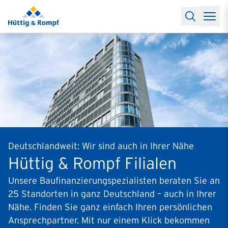
Baufinanzierung
Lexikon Baufinanzierung
FAQs Baufinanzieru
Rechner
Baufinanzierungsrechner
Anschlussfinanzierung Rec
Filialen & Kontakt
Kontakt
Partnerschaft
Partner werden
Erfolgreiche Partnerschaften
Reports
Käuferprofile 2026
10 Jahre Städtevergleich
Sentiment
Charts & Rechner
Aktuelle Bauzinsen
Einbindung Finanzierung
News & Events
Updates erhalten
Alle Termine
Über uns
Ihre Ansprechpartner
Deutschlandweit: Wir sind auch in Ihrer Nähe
Hüttig & Rompf Filialen
Unsere Baufinanzierungspezialisten beraten Sie an
25 Standorten in ganz Deutschland – auch in Ihrer
Nähe. Finden Sie ganz einfach Ihren persönlichen
Ansprechpartner. Mit nur einem Klick bekommen