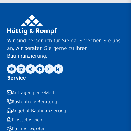
Filiale Leipzig
Kantstraße 2
04279
Leipzig
Filiale Lüneburg
Wir sind persönlich für Sie da. Sprechen Sie uns
Auf dem Meere 9
an, wir beraten Sie gerne zu Ihrer
21335
Lüneburg
Baufinanzierung.
Filiale Mainz
Badergasse 3
Service
55116
Mainz
Anfragen per E-Mail
Filiale Mannheim
Kostenfreie Beratung
Hermsheimer Straße 3
Angebot Baufinanzierung
68163
Mannheim
Pressebereich
Partner werden
Filiale Mönchengladbach