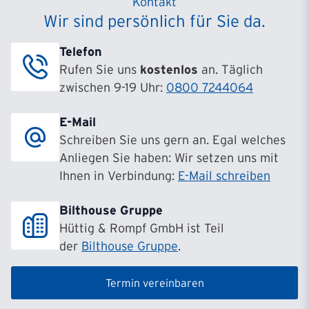
Kontakt
Wir sind persönlich für Sie da.
Filiale Hamburg
Barmbeker Straße 8
Telefon
22303
Hamburg
Rufen Sie uns
kostenlos
an. Täglich
zwischen 9-19 Uhr:
0800 7244064
Filiale Hanau
Maria-Montessori-Allee 10
E-Mail
63457
Hanau
Schreiben Sie uns gern an. Egal welches
Anliegen Sie haben: Wir setzen uns mit
Filiale Hannover
Ihnen in Verbindung:
E-Mail schreiben
Hildesheimer Str. 265-267
30519
Hannover
Bilthouse Gruppe
Hüttig & Rompf GmbH ist Teil
Filiale Köln
der
Bilthouse Gruppe
.
Subbelrather Straße 15a
50823
Köln
Termin vereinbaren