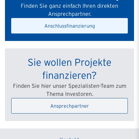
40479
Düsseldorf
Finden Sie ganz einfach Ihren direkten
Ansprechpartner.
Filiale Düsseldorf II
Elisabethstraße 16
Anschlussfinanzierung
40217
Düsseldorf
Filiale Eschborn
Ginnheimer Sr. 6
Sie wollen Projekte
65760
Eschborn
finanzieren?
Filiale Essen
Finden Sie hier unser Spezialisten-Team zum
Goethestraße 87
Thema Investoren.
45130
Essen
Ansprechpartner
Filiale Frankfurt
Gärtnerweg 4-8
60322
Frankfurt