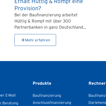
Erhält Hüttig & Rompf eine
Provision?
Bei der Baufinanzierung arbeitet
Hüttig & Rompf mit über 300
Partnerbanken in ganz Deutschland...
Mehr erfahren
Produkte
Rechner
er E-Mail
Baufinanzierung
Baufinanz
Anschlussfinanzierung
Darlehen
e Beratung