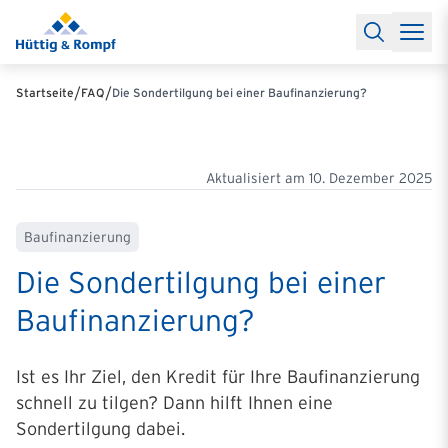
Baufinanzierung
Lexikon Baufinanzierung
FAQs Baufinanzieru
Rechner
Baufinanzierungsrechner
Anschlussfinanzierung Rec
Filialen & Kontakt
Kontakt
Partnerschaft
Partner werden
Erfolgreiche Partnerschaften
/
/
Startseite
FAQ
Die Sondertilgung bei einer Baufinanzierung?
Reports
Käuferprofile 2026
10 Jahre Städtevergleich
Sentiment
Charts & Rechner
Aktuelle Bauzinsen
Einbindung Finanzierung
News & Events
Updates erhalten
Alle Termine
Über uns
Ihre Ansprechpartner
Aktualisiert am
10. Dezember 2025
Baufinanzierung
Die Sondertilgung bei einer
Baufinanzierung?
Ist es Ihr Ziel, den Kredit für Ihre Baufinanzierung
schnell zu tilgen? Dann hilft Ihnen eine
Sondertilgung dabei.