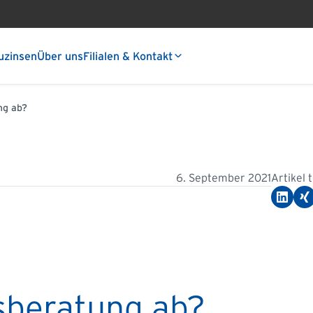
uzinsen
Über uns
Filialen & Kontakt
ng ab?
6. September 2021
Artikel 
sberatung ab?