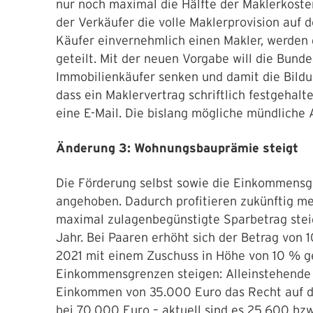
nur noch maximal die Hälfte der Maklerkosten
der Verkäufer die volle Maklerprovision auf 
Käufer einvernehmlich einen Makler, werden 
geteilt. Mit der neuen Vorgabe will die Bund
Immobilienkäufer senken und damit die Bildu
dass ein Maklervertrag schriftlich festgehal
eine E-Mail. Die bislang mögliche mündliche 
Änderung 3: Wohnungsbauprämie steigt
Die Förderung selbst sowie die Einkommens
angehoben. Dadurch profitieren zukünftig meh
maximal zulagenbegünstigte Sparbetrag steig
Jahr. Bei Paaren erhöht sich der Betrag von 
2021 mit einem Zuschuss in Höhe von 10 % gef
Einkommensgrenzen steigen: Alleinstehende
Einkommen von 35.000 Euro das Recht auf de
bei 70.000 Euro – aktuell sind es 25.600 bzw