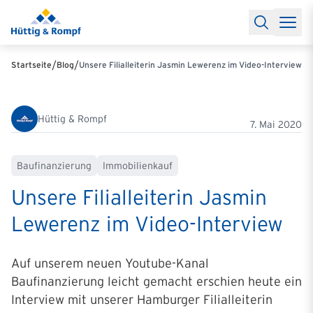
Baufinanzierung
Lexikon Baufinanzierung
FAQs Baufinanzieru
Rechner
Baufinanzierungsrechner
Anschlussfinanzierung Rec
Filialen & Kontakt
Kontakt
Partnerschaft
Partner werden
Erfolgreiche Partnerschaften
/
/
Startseite
Blog
Unsere Filialleiterin Jasmin Lewerenz im Video-Interview
Reports
Käuferprofile 2026
10 Jahre Städtevergleich
Sentiment
Charts & Rechner
Aktuelle Bauzinsen
Einbindung Finanzierung
News & Events
Updates erhalten
Alle Termine
Hüttig & Rompf
Über uns
Ihre Ansprechpartner
7. Mai 2020
Baufinanzierung
Immobilienkauf
Unsere Filial­lei­terin Jasmin
Lewerenz im Video-Interview
Auf unserem neuen Youtube-Kanal
Baufinanzierung leicht gemacht erschien heute ein
Interview mit unserer Hamburger Filialleiterin