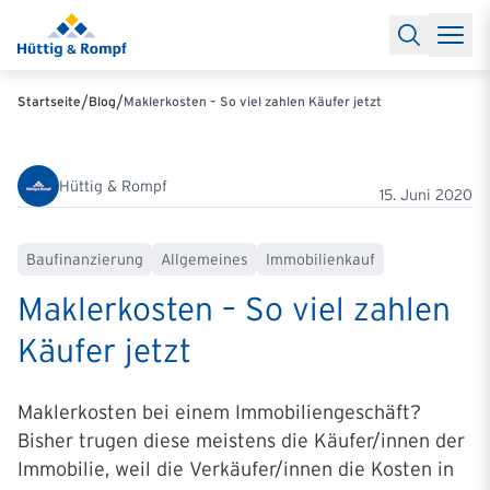
Baufinanzierung
Lexikon Baufinanzierung
FAQs Baufinanzieru
Rechner
Baufinanzierungsrechner
Anschlussfinanzierung Rec
Filialen & Kontakt
Kontakt
Partnerschaft
Partner werden
Erfolgreiche Partnerschaften
/
/
Startseite
Blog
Maklerkosten – So viel zahlen Käufer jetzt
Reports
Käuferprofile 2026
10 Jahre Städtevergleich
Sentiment
Charts & Rechner
Aktuelle Bauzinsen
Einbindung Finanzierung
News & Events
Updates erhalten
Alle Termine
Hüttig & Rompf
Über uns
Ihre Ansprechpartner
15. Juni 2020
Baufinanzierung
Allgemeines
Immobilienkauf
Maklerkosten – So viel zahlen
Käufer jetzt
Maklerkosten bei einem Immobiliengeschäft?
Bisher trugen diese meistens die Käufer/innen der
Immobilie, weil die Verkäufer/innen die Kosten in