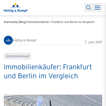
Baufinanzierung
Lexikon Baufinanzierung
FAQs Baufinanzieru
Rechner
Baufinanzierungsrechner
Anschlussfinanzierung Rec
Filialen & Kontakt
Kontakt
Partnerschaft
Partner werden
Erfolgreiche Partnerschaften
/
/
Startseite
Blog
Immobilienkäufer: Frankfurt und Berlin im Vergleich
Reports
Käuferprofile 2026
10 Jahre Städtevergleich
Sentiment
Charts & Rechner
Aktuelle Bauzinsen
Einbindung Finanzierung
News & Events
Updates erhalten
Alle Termine
Hüttig & Rompf
Über uns
Ihre Ansprechpartner
7. Juni 2017
Immobilienkauf
Immobilienkäufer: Frankfurt
und Berlin im Vergleich