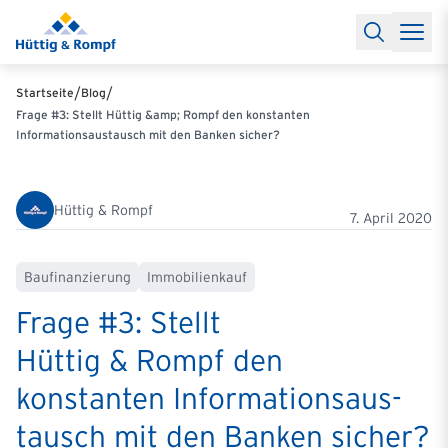
Baufinanzierung
Lexikon Baufinanzierung
FAQs Baufinanzieru
Rechner
Baufinanzierungsrechner
Anschlussfinanzierung Rec
Filialen & Kontakt
Kontakt
Partnerschaft
Partner werden
Erfolgreiche Partnerschaften
/
/
Startseite
Blog
Reports
Käuferprofile 2026
10 Jahre Städtevergleich
Sentiment
Frage #3: Stellt Hüttig &amp; Rompf den konstanten
Charts & Rechner
Aktuelle Bauzinsen
Einbindung Finanzierung
Informationsaustausch mit den Banken sicher?
News & Events
Updates erhalten
Alle Termine
Über uns
Ihre Ansprechpartner
Hüttig & Rompf
7. April 2020
Baufinanzierung
Immobilienkauf
Frage #3: Stellt
Hüttig & Rompf den
konstanten Infor­ma­ti­ons­aus­
tausch mit den Banken sicher?