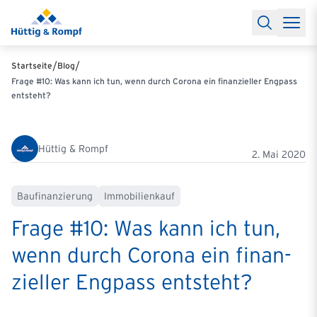
Baufinanzierung
Lexikon Baufinanzierung
FAQs Baufinanzieru
Rechner
Baufinanzierungsrechner
Anschlussfinanzierung Rec
Filialen & Kontakt
Kontakt
Partnerschaft
Partner werden
Erfolgreiche Partnerschaften
/
/
Startseite
Blog
Reports
Käuferprofile 2026
10 Jahre Städtevergleich
Sentiment
Frage #10: Was kann ich tun, wenn durch Corona ein finanzieller Engpass
Charts & Rechner
Aktuelle Bauzinsen
Einbindung Finanzierung
entsteht?
News & Events
Updates erhalten
Alle Termine
Über uns
Ihre Ansprechpartner
Hüttig & Rompf
2. Mai 2020
Baufinanzierung
Immobilienkauf
Frage #10: Was kann ich tun,
wenn durch Corona ein finan­
zi­eller Engpass entsteht?