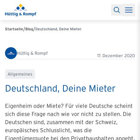
Baufinanzierung
Lexikon Baufinanzierung
FAQs Baufinanzieru
Rechner
Baufinanzierungsrechner
Anschlussfinanzierung Rec
Filialen & Kontakt
Kontakt
Partnerschaft
Partner werden
Erfolgreiche Partnerschaften
/
/
Startseite
Blog
Deutschland, Deine Mieter
Reports
Käuferprofile 2026
10 Jahre Städtevergleich
Sentiment
Charts & Rechner
Aktuelle Bauzinsen
Einbindung Finanzierung
News & Events
Updates erhalten
Alle Termine
Hüttig & Rompf
Über uns
Ihre Ansprechpartner
17. Dezember 2020
Allgemeines
Deutschland, Deine Mieter
Eigenheim oder Miete? Für viele Deutsche scheint
sich diese Frage nach wie vor nicht zu stellen. Die
Deutschen sind, zusammen mit der Schweiz,
europäisches Schlusslicht, was die
Eigentümerquote bei den Privathaushalten angeht.