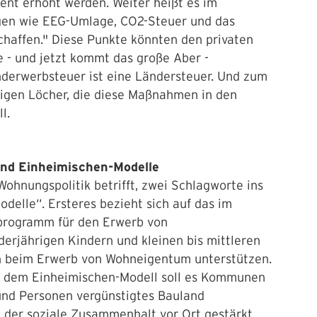
nt erhöht werden. Weiter heißt es im
ngen wie EEG-Umlage, CO2-Steuer und das
haffen." Diese Punkte könnten den privaten
 - und jetzt kommt das große Aber -
nderwerbsteuer ist eine Ländersteuer. Und zum
esigen Löcher, die diese Maßnahmen in den
l.
nd Einheimischen-Modelle
ohnungspolitik betrifft, zwei Schlagworte ins
delle“. Ersteres bezieht sich auf das im
rprogramm für den Erwerb von
derjährigen Kindern und kleinen bis mittleren
 beim Erwerb von Wohneigentum unterstützen.
it dem Einheimischen-Modell soll es Kommunen
und Personen vergünstigtes Bauland
 der soziale Zusammenhalt vor Ort gestärkt