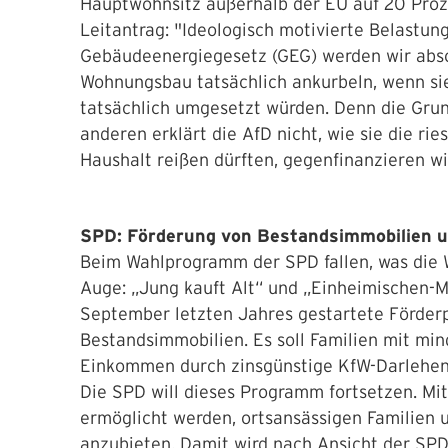
Hauptwohnsitz außerhalb der EU auf 20 Proze
Leitantrag: "Ideologisch motivierte Belastu
Gebäudeenergiegesetz (GEG) werden wir absc
Wohnungsbau tatsächlich ankurbeln, wenn sie
tatsächlich umgesetzt würden. Denn die Gru
anderen erklärt die AfD nicht, wie sie die ri
Haushalt reißen dürften, gegenfinanzieren wil
SPD: Förderung von Bestandsimmobilien u
Beim Wahlprogramm der SPD fallen, was die W
Auge: „Jung kauft Alt“ und „Einheimischen-Mo
September letzten Jahres gestartete Förde
Bestandsimmobilien. Es soll Familien mit min
Einkommen durch zinsgünstige KfW-Darlehen
Die SPD will dieses Programm fortsetzen. M
ermöglicht werden, ortsansässigen Familien 
anzubieten. Damit wird nach Ansicht der SPD