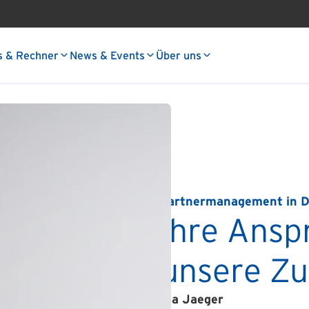
s & Rechner
News & Events
Über uns
Partnermanagement in 
Ihre Ansp
unsere Z
Pia Jaeger