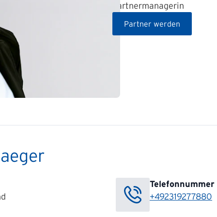
Partnermanagerin
Partner werden
Jaeger
Telefonnummer
nd
+492319277880