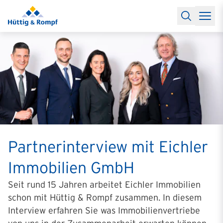
Baufinanzierung
Lexikon Baufinanzierung
FAQs Baufinanzieru
Rechner
Baufinanzierungsrechner
Anschlussfinanzierung Rec
Filialen & Kontakt
Kontakt
Partnerschaft
Partner werden
Erfolgreiche Partnerschaften
Reports
Käuferprofile 2026
10 Jahre Städtevergleich
Sentiment
Charts & Rechner
Aktuelle Bauzinsen
Einbindung Finanzierung
News & Events
Updates erhalten
Alle Termine
Über uns
Ihre Ansprechpartner
Partnerinterview mit Eichler
Immobilien GmbH
Seit rund 15 Jahren arbeitet Eichler Immobilien
schon
mit Hüttig & Rompf zusammen. In diesem
Interview erfahren Sie was Immobilienvertriebe