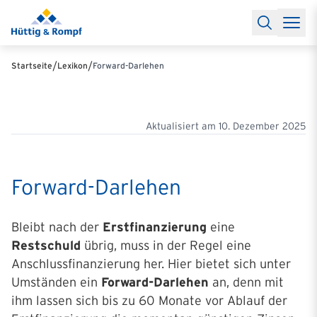
Baufinanzierung
Lexikon Baufinanzierung
FAQs Baufinanzieru
Rechner
Baufinanzierungsrechner
Anschlussfinanzierung Rec
Filialen & Kontakt
Kontakt
Partnerschaft
Partner werden
Erfolgreiche Partnerschaften
/
/
Startseite
Lexikon
Forward-Darlehen
Reports
Käuferprofile 2026
10 Jahre Städtevergleich
Sentiment
Charts & Rechner
Aktuelle Bauzinsen
Einbindung Finanzierung
News & Events
Updates erhalten
Alle Termine
Über uns
Ihre Ansprechpartner
Aktualisiert am
10. Dezember 2025
Forward-Darlehen
Bleibt nach der
Erstfinanzierung
eine
Restschuld
übrig, muss in der Regel eine
Anschlussfinanzierung her. Hier bietet sich unter
Umständen ein
Forward-Darlehen
an, denn mit
ihm lassen sich bis zu 60 Monate vor Ablauf der