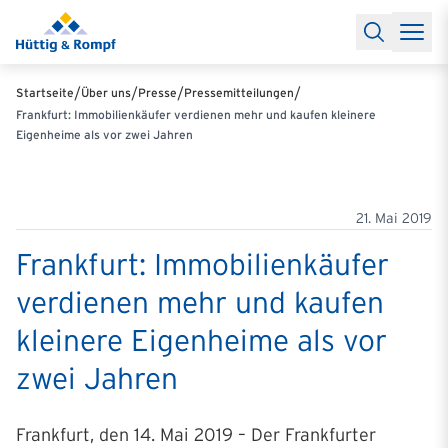
Baufinanzierung
Lexikon Baufinanzierung
FAQs Baufinanzieru
Rechner
Baufinanzierungsrechner
Anschlussfinanzierung Rec
Filialen & Kontakt
Kontakt
Partnerschaft
Partner werden
Erfolgreiche Partnerschaften
/
/
/
/
Startseite
Über uns
Presse
Pressemitteilungen
Reports
Käuferprofile 2026
10 Jahre Städtevergleich
Sentiment
Frankfurt: Immobilienkäufer verdienen mehr und kaufen kleinere
Charts & Rechner
Aktuelle Bauzinsen
Einbindung Finanzierung
Eigenheime als vor zwei Jahren
News & Events
Updates erhalten
Alle Termine
Über uns
Ihre Ansprechpartner
21. Mai 2019
Frankfurt: Immobilienkäufer
verdienen mehr und kaufen
kleinere Eigenheime als vor
zwei Jahren
Frankfurt, den 14. Mai 2019 – Der Frankfurter