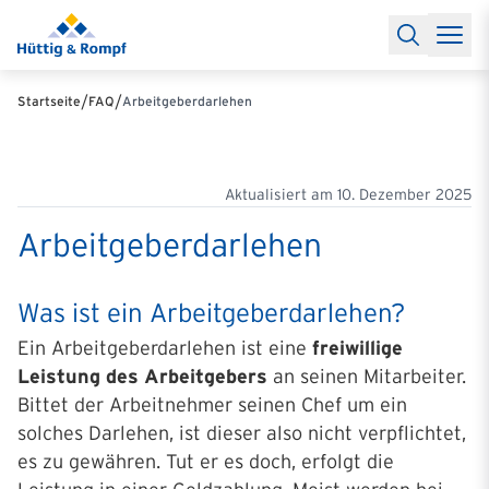
Baufinanzierung
Lexikon Baufinanzierung
FAQs Baufinanzieru
Rechner
Baufinanzierungsrechner
Anschlussfinanzierung Rec
Filialen & Kontakt
Kontakt
Partnerschaft
Partner werden
Erfolgreiche Partnerschaften
/
/
Startseite
FAQ
Arbeitgeberdarlehen
Reports
Käuferprofile 2026
10 Jahre Städtevergleich
Sentiment
Charts & Rechner
Aktuelle Bauzinsen
Einbindung Finanzierung
News & Events
Updates erhalten
Alle Termine
Über uns
Ihre Ansprechpartner
Aktualisiert am
10. Dezember 2025
Arbeitgeberdarlehen
Was ist ein Arbeitgeberdarlehen?
Ein Arbeitgeberdarlehen ist eine
freiwillige
Leistung des Arbeitgebers
an seinen Mitarbeiter.
Bittet der Arbeitnehmer seinen Chef um ein
solches Darlehen, ist dieser also nicht verpflichtet,
es zu gewähren. Tut er es doch, erfolgt die